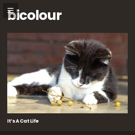
bicolour
It’s A Cat Life